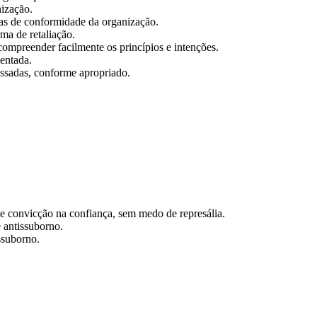
ização.
as de conformidade da organização.
ma de retaliação.
ompreender facilmente os princípios e intenções.
entada.
essadas, conforme apropriado.
e convicção na confiança, sem medo de represália.
 antissuborno.
ssuborno.