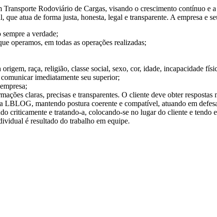
Transporte Rodoviário de Cargas, visando o crescimento contínuo e a 
l, que atua de forma justa, honesta, legal e transparente. A empresa e
o sempre a verdade;
 que operamos, em todas as operações realizadas;
origem, raça, religião, classe social, sexo, cor, idade, incapacidade fís
 comunicar imediatamente seu superior;
 empresa;
rmações claras, precisas e transparentes. O cliente deve obter respostas
a LBLOG, mantendo postura coerente e compatível, atuando em defesa 
do criticamente e tratando-a, colocando-se no lugar do cliente e tend
dividual é resultado do trabalho em equipe.