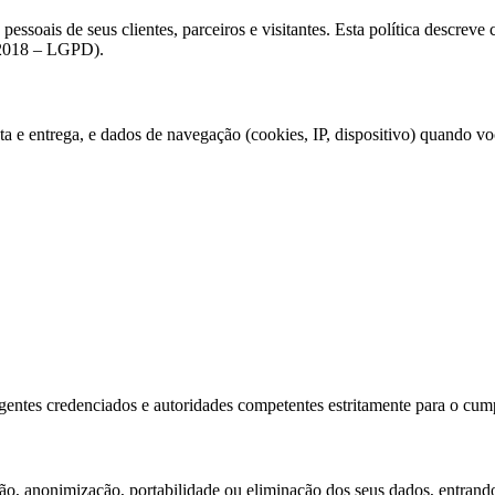
essoais de seus clientes, parceiros e visitantes. Esta política descrev
/2018 – LGPD).
e entrega, e dados de navegação (cookies, IP, dispositivo) quando você 
entes credenciados e autoridades competentes estritamente para o cump
ção, anonimização, portabilidade ou eliminação dos seus dados, entrand